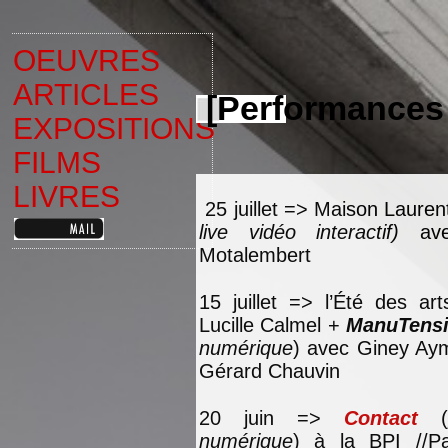
OEUVRES
ARTICLES
[Performances
EXPOSITIONS
FILMS
LIVRES
25 juillet => Maison Lauren
live vidéo interactif)
av
Motalembert
15 juillet => l’Été des ar
Lucille Calmel +
ManuTens
numérique
) avec Giney Ay
Gérard Chauvin
20 juin =>
Contact
(
numérique
) à la BPI //P