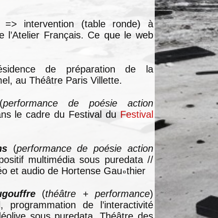
=> intervention (table ronde) à
de l’Atelier Français. Ce que le web
ésidence de préparation de la
l, au Théâtre Paris Villette.
(
performance de poésie action
ans le cadre du Festival du
Festival
ns
(
performance de poésie action
positif multimédia sous puredata //
déo et audio de Hortense Gau
thier
gouffre
(
théâtre + performance
)
, programmation de l’interactivité
idéolive sous puredata. Théâtre des