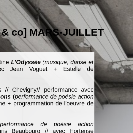
 & co] MARS-JUILLET
tine
L’Odyssée
(musique, danse et
ec Jean Voguet + Estelle de
ts // Chevigny// performance avec
ions
(
performance de poésie action
me + programmation de l’oeuvre de
performance de poésie action
aris Beaubourg // avec Hortense