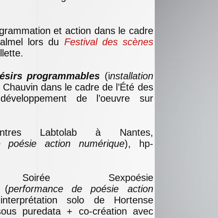
ogrammation et action dans le cadre
Calmel lors du
Festival des scènes
lette.
ésirs programmables
(i
nstallation
 Chauvin dans le cadre de l’Été des
 développement de l’oeuvre sur
tres Labtolab à Nantes,
 poésie action numérique
), hp-
rée Sexpoésie
(
performance de poésie action
interprétation solo de Hortense
sous puredata + co-création avec