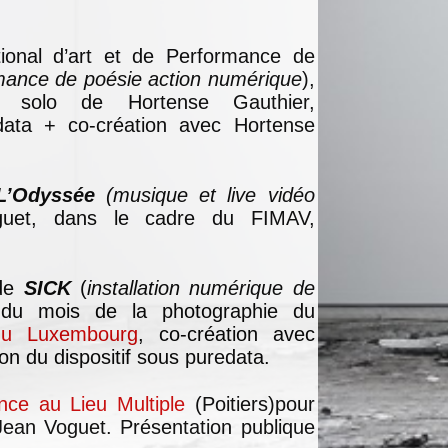
tional d’art et de Performance de
mance de poésie action numérique
),
ion solo de Hortense Gauthier,
ata + co-création avec Hortense
L’Odyssée
(musique et live vidéo
uet, dans le cadre du FIMAV,
 de
SICK
(
installation numérique de
 du mois de la photographie du
du Luxembourg
, co-création avec
on du dispositif sous puredata.
nce au Lieu Multiple
(Poitiers)pour
ean Voguet. Présentation publique