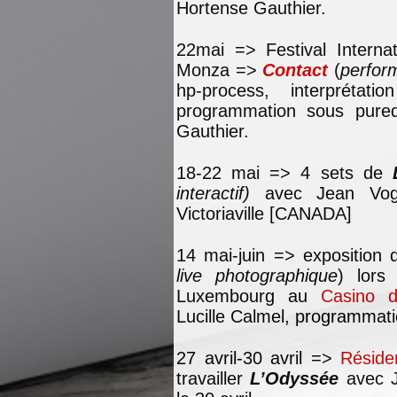
Hortense Gauthier.
22mai => Festival Interna
Monza =>
Contact
(
perfor
hp-process, interprétat
programmation sous pured
Gauthier.
18-22 mai => 4 sets de
interactif)
avec Jean Vog
Victoriaville [CANADA]
14 mai-juin => exposition
live photographique
) lors
Luxembourg au
Casino 
Lucille Calmel, programmati
27 avril-30 avril =>
Réside
travailler
L’Odyssée
avec J