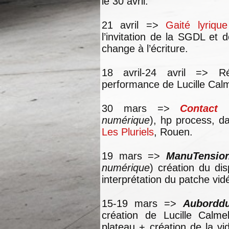
le 30 avril.
21 avril =>
Gaité lyrique
l’invitation de la SGDL et 
change à l’écriture.
18 avril-24 avril => R
performance de Lucille Calme
30 mars =>
Contact
numérique
), hp process, d
Les Pluriels
, Rouen.
19 mars =>
ManuTensio
numérique
) création du dis
interprétation du patche vi
15-19 mars =>
Auborddu
création de Lucille Calmel
plateau + création de la v