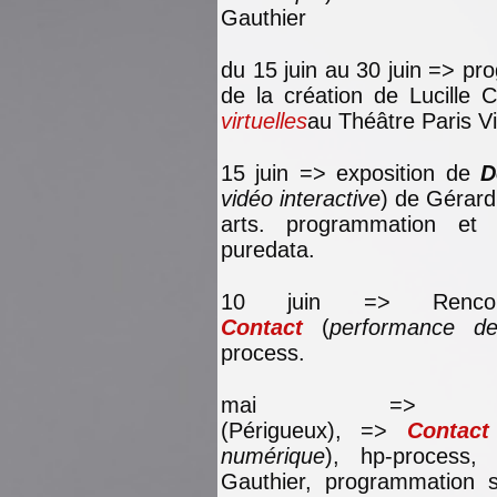
Gauthier
du 15 juin au 30 juin => pr
de la création de Lucille 
virtuelles
au Théâtre Paris Vil
15 juin => exposition de
D
vidéo interactive
) de Gérard
arts. programmation et
puredata.
10 juin => Rencon
Contact
(
performance de
process.
mai => Soi
(Périgueux), =>
Contact
numérique
), hp-process, 
Gauthier, programmation 