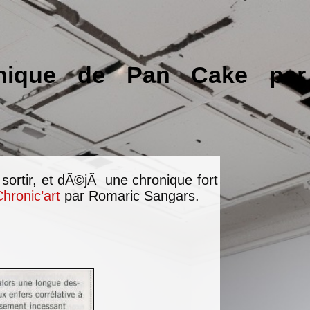
ronique de Pan Cake pa
sortir, et dÃ©jÃ une chronique fort
hronic’art
par Romaric Sangars.