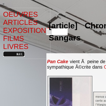
OEUVRES
ARTICLES
[article] Ch
EXPOSITIONS
Sangars
FILMS
LIVRES
Pan Cake
vient Ã peine de 
sympathique Ã©crite dans
C