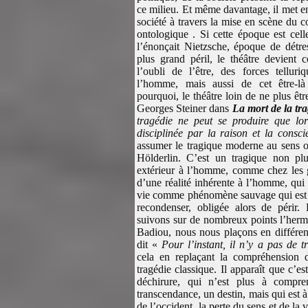
ce milieu. Et même davantage, il met e
société à travers la mise en scène du c
ontologique . Si cette époque est cel
l’énonçait Nietzsche, époque de détr
plus grand péril, le théâtre devient
l’oubli de l’être, des forces tellur
l’homme, mais aussi de cet être-l
pourquoi, le théâtre loin de ne plus ê
Georges Steiner dans
La mort de la tr
tragédie ne peut se produire que lor
disciplinée par la raison et la consci
assumer le tragique moderne au sens 
Hölderlin. C’est un tragique non plu
extérieur à l’homme, comme chez les g
d’une réalité inhérente à l’homme, qui 
vie comme phénomène sauvage qui est 
recondenser, obligée alors de périr
suivons sur de nombreux points l’herm
Badiou, nous nous plaçons en différenc
dit «
Pour l’instant, il n’y a pas de 
cela en replaçant la compréhension d
tragédie classique. Il apparaît que c’e
déchirure, qui n’est plus à compre
transcendance, un destin, mais qui est 
de l’occident, la perte du sens et de la