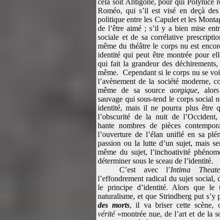
cela soit Antigone, pour qui Polynice 
Roméo, qui s’il est visé en deçà des r
politique entre les Capulet et les Montag
de l’être aimé ; s’il y a bien mise ent
sociale et de sa corrélative prescripti
même du théâtre le corps nu est encore
identité qui peut être montrée pour e
qui fait la grandeur des déchirements, 
même. Cependant si le corps nu se voi
l’avènement de la société moderne, cor
même de sa source
aorgique
, alor
sauvage qui sous-tend le corps social n
identité, mais il ne pourra plus être 
l’obscurité de la nuit de l’Occident
hante nombres de pièces contempora
l’ouverture de l’élan unifié en sa plé
passion ou la lutte d’un sujet, mais s
même du sujet, l’inchoativité phénomé
déterminer sous le sceau de l’identité
C’est avec l’
Intima Theate
l’effondrement radical du sujet social,
le principe d’identité. Alors que le 
naturalisme, et que Strindberg put s’
des morts
, il va briser cette scène
vérité
»montrée nue, de l’art et de la so