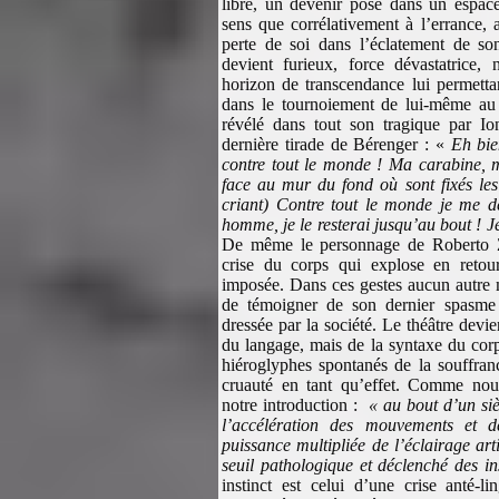
libre, un devenir posé dans un espac
sens que corrélativement à l’errance, 
perte de soi dans l’éclatement de so
devient furieux, force dévastatrice,
horizon de transcendance lui permettan
dans le tournoiement de lui-même au 
révélé dans tout son tragique par I
dernière tirade de Bérenger : «
Eh bie
contre tout le monde ! Ma carabine, m
face au mur du fond où sont fixés les 
criant) Contre tout le monde je me dé
homme, je le resterai jusqu’au bout ! J
De même le personnage de Roberto Zu
crise du corps qui explose en retour
imposée. Dans ces gestes aucun autre m
de témoigner de son dernier spasme 
dressée par la société. Le théâtre devi
du langage, mais de la syntaxe du corp
hiéroglyphes spontanés de la souffra
cruauté en tant qu’effet. Comme nous
notre introduction :
« au bout d’un siè
l’accélération des mouvements et d
puissance multipliée de l’éclairage artif
seuil pathologique et déclenché des in
instinct est celui d’une crise anté-li