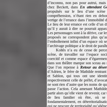
d’inconnu, non pas pour autrui, mai
chez Beckett, dans
En attendant G
propulsés sur le lieu d’une scène
compréhension, n’étant rien en dehor
vertige de l’errance dans l’immobilité 
Le lieu de leur errance est celle d’un d
qu’il y aurait à dire ne pourrait appar
Les personnages sont à la dérive, car l
proposés ne correspondent plus qu’a
l’emboîtement infini d’un espace où seul
l’archivage politique a le droit de paraît
Koltès n’a eu de cesse de perce
scène, de travailler sur l’espace so
coercitif et comme espace d’égarement 
dans son théâtre marque son sceau a
Que l’on repense à
Retour au déser
d’Adrien, le frère de Mathilde rentrant
et Sablon, qui tous ont une identité
respectivement celle de préfet, d’avoca
ne sont rien d’autre que les noms de qua
passe l’action. Cela amenant Mathilde
partir alors qu’elle vient de revenir, car 
de lieu familier où être, où se 
fondamentalement, en déterritorialisa
qui ne procure de territorialité qu’alié