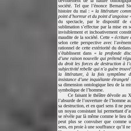
dévoilement de la nature ontologiq
société. Tel que l’énonce Bernard Si
histoire du mal : «
la littérature com
point d’horreur et du point d’angoisse
»
du spectacle, par le dispositif de 
sublimation s’effectue par la mise en 
invisiblement et inchoativement constit
maudite de la société. Cette «
écriture
selon cette perspective avec l’avènem
rationnel de cette extériorité du dedan
s’établissent dans «
la profonde dis
d’une raison nouvelle qui prétend régul
du droit les forces de destruction à 
subjectivité rebelle qui n’a guère trouv
la littérature, à la fois symptôme 
insistance d’une inquiétante étrangeté
sa dimension ontologique lieu de la mi
symbolique de l’homme.
Ce faisant le théâtre dévoile au
l’absurde de l’ouverture de l’homme a
sa destruction, et en quel sens il ne pe
un noyau consistant lui permettant d’a
se révèle par là même comme le lieu de
peut plus se convulser que comme 
sens, en proie à une souffrance qu’il ne