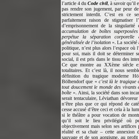
l’article 4 du
Code civil
, à savoir qu’il
pas rendre son jugement, par peur de 
strictement interdit. C’est en ce s
parfaitement raison de stigmatiser 
d’emprisonnement de la singularité
accumulation de boîtes superposée
perpétue la séparation corporell
généralisée de l’isolation
». La société 
politique, n’est plus alors l’espace où 
pour soi, mais il doit se déterminer s
social, il est pris dans le tissu des inte
Ce que montre au XXème siècle ex
totalitaires. Et c’est là, il nous sem
définition du tragique moderne Höld
Bölhendorf que «
c’est là le tragique
tout doucement le monde des vivants
boîte
». Ainsi, la société dans son inca
serait tentaculaire, Léviathan dévoreur
n’être plus que ce qui répond de catég
cesse accusé d’être ceci et cela à la lu
si le théâtre a pour vocation de montre
qu’il soit le lieu privilégié où 
objectivement mais selon ses artifices 
réalité et sa chair – cette annexion 
sauvage et de son aorgisme, au profit