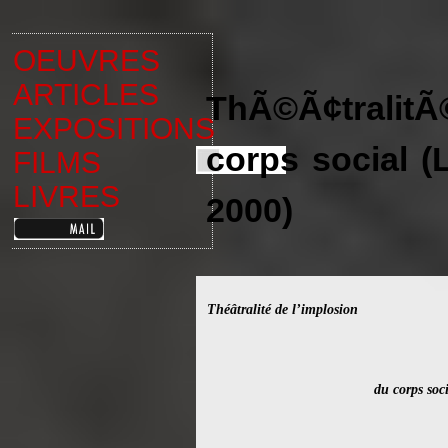
OEUVRES
ARTICLES
ThÃ©Ã¢tralit
EXPOSITIONS
corps social (
FILMS
LIVRES
2000)
Théâtralité de l’implosion
du corps soci