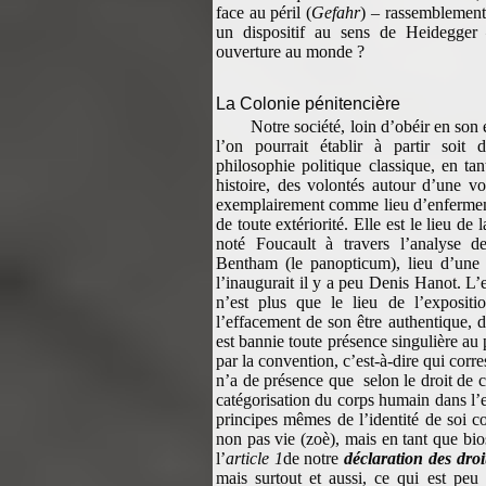
face au péril (
Gefahr
) – rassemblement 
un dispositif au sens de Heidegger 
ouverture au monde ?
La Colonie pénitencière
Notre société, loin d’obéir en son 
l’on pourrait établir à partir soit 
philosophie politique classique, en t
histoire, des volontés autour d’une vo
exemplairement comme lieu d’enfermeme
de toute extériorité. Elle est le lieu de
noté Foucault à travers l’analyse de
Bentham (le panopticum), lieu d’un
l’inaugurait il y a peu Denis Hanot. L’
n’est plus que le lieu de l’exposit
l’effacement de son être authentique, de
est bannie toute présence singulière au p
par la convention, c’est-à-dire qui corre
n’a de présence que selon le droit de ci
catégorisation du corps humain dans l’es
principes mêmes de l’identité de soi c
non pas vie (zoè), mais en tant que bios 
l’
article 1
de notre
déclaration des dro
mais surtout et aussi, ce qui est peu