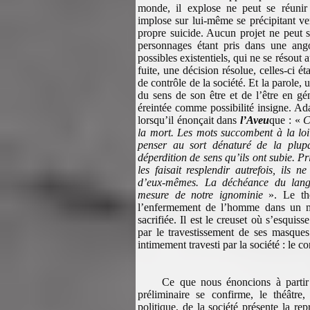
monde, il explose ne peut se réunir
implose sur lui-même se précipitant ve
propre suicide. Aucun projet ne peut 
personnages étant pris dans une ango
possibles existentiels, qui ne se résou
fuite, une décision résolue, celles-ci é
de contrôle de la société. Et la parole, 
du sens de son être et de l’être en gé
éreintée comme possibilité insigne. Ad
lorsqu’il énonçait dans
l’Aveu
que : «
C
la mort. Les mots succombent à la lo
penser au sort dénaturé de la plupa
déperdition de sens qu’ils ont subie. Pri
les faisait resplendir autrefois, ils 
d’eux-mêmes. La déchéance du lang
mesure de notre ignominie
». Le thé
l’enfermement de l’homme dans un m
sacrifiée. Il est le creuset où s’esquiss
par le travestissement de ses masques 
intimement travesti par la société : le c
Ce que nous énoncions à partir
préliminaire se confirme, le théâtre,
politique, de la société présente la r