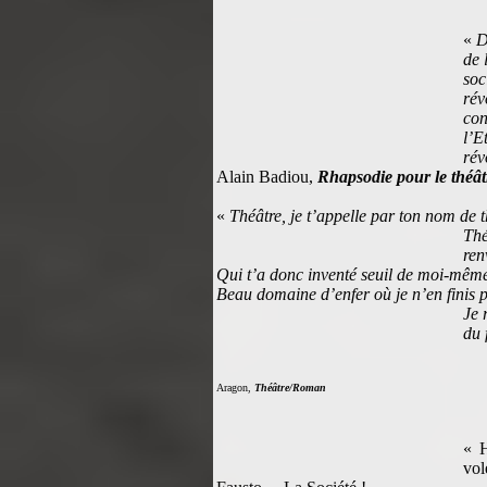
«
D
de 
so
ré
co
l’
rév
Alain Badiou,
Rhapsodie pour le théât
«
Théâtre, je t’appelle par ton nom de t
Thé
ren
Qui t’a donc inventé seuil de moi-mêm
Beau domaine d’enfer où je n’en finis
Je 
du 
Aragon,
Théâtre/Roman
« H
vol