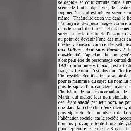
se déploie et court-circuite toute autr
scène de l’intrasubjectivité, le théâtr
fragmenté et qui est mis en scène : en 
même. Théâtralité de sa vie dans le li
L’anonymat des personnages comme ouv
dans le lequel il est pris. Cet effacem
surtout avec le théâtre de l’absurde de
au point de devenir l’une des mises en
théâtre : Ionesco comme Beckett, re
aux Valises
et
Acte sans Paroles I
, i
non-identité, l’appelant du nom géné
alors peut-être du personnage central 
1920, qui nommé «
Ingen
» est à tra
français. Le nom n’est plus que l’indi
l’impossible identification, à savoir de 
pour la mainmise du sujet. Le nom lui-m
plus le signe d’un caractère, mais il 
l’individu, de sa désincarnation, de
Martin qui malgré leur nom similaire, 
ceci étant attesté par leur nom, ne pe
que dans la recherche d’eux-mêmes, 
plus signe de rien au niveau de la sin
l’aliénation sociale, car la société ac
homme, provoque toute humanité grâc
pour reprendre le terme de Russel. Ion