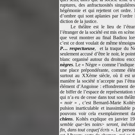
ruptures, des anfractuosités singulière
hégémonie et qui rejettent cet ordre.
d’ombre qui sont aplanies par l’ordre i
diction de la justice.
Le théâtre est le lieu de l’étra
l’étranger de la société est mis en scène
que veut montrer au final Badiou lo
c’est ce dont voulait de même témoigne
P… respectueuse
, et la traque du Nè
seulement accusé d’être le noir, le poin
blanc organisé autour du droitou en
nègres
. Le « Nègre » comme l’indique 
une place prépondérante, comme éléme
surtout au XXème siècle, où il est u
manière la société n’accepte pas l’étra
élément d’Angoisse : effondrement des 
de biffer de l’espace de représentation s
qui n’a eu de cesse dans tout son théâtre
«
noir
» , c’est Bernard-Marie Koltès,
pulsion inarticulable et inassimilable 
pouvons voir cela exemplairement 
chiens
. Koltès explique en janvier 1
semble que
<les noirs>
seront, inévit
fin, dans tout ceque
j’
écris
». Le personn