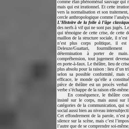
comme élan phénoménal sauvage qui n’a
mais qui est irrationnel. Et cette irration
vers la normalisation et son traitement, 
cercle anthropologique comme l’analysa
L’Histoire de la folie à l’âge classiqu
des nerfs à vif qui ne sont pas jugés. Le
qui témoigne de cette crise, de cette d
maillon de la structure sociale, il n’est
n’est plus corps politique, il es
Deleuze/Guattari, fourmillement
détermination à porter de main
compréhension, tout jugement devenan
en porte-à-faux. Le théâtre, lieu de crise,
plus absolu pour la raison : lieu d’un tr
selon sa possible conformité, mais 
efficace, le monde qu’elle a constitu
pièce de théâtre est un procès verbal 
verbe s’échappe de la raison elle-même
En conséquence, le théâtre co
insisté sur le corps, mais aussi sur 
catégories de la communication, qui so
social aussi bien au niveau intersubjecti
Cet effondrement de la parole, n’est p
silence sur la scène, mais c’est l’imposs
l’autre que de se comprendre soi-même, 