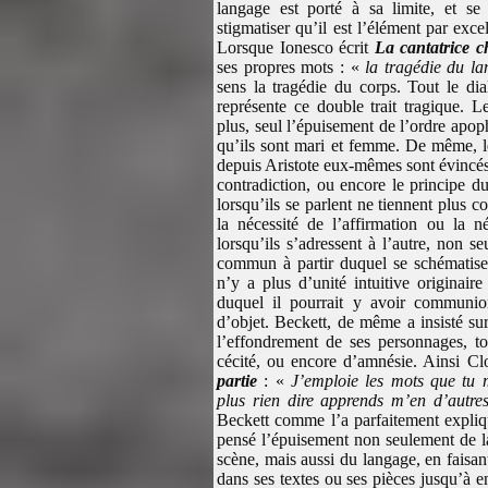
langage est porté à sa limite, et s
stigmatiser qu’il est l’élément par excel
Lorsque Ionesco écrit
La cantatrice 
ses propres mots : «
la tragédie du l
sens la tragédie du corps. Tout le 
représente ce double trait tragique. L
plus, seul l’épuisement de l’ordre apo
qu’ils sont mari et femme. De même, le
depuis Aristote eux-mêmes sont évincés 
contradiction, ou encore le principe du
lorsqu’ils se parlent ne tiennent plus c
la nécessité de l’affirmation ou la
lorsqu’ils s’adressent à l’autre, non s
commun à partir duquel se schématise 
n’y a plus d’unité intuitive originai
duquel il pourrait y avoir communio
d’objet. Beckett, de même a insisté su
l’effondrement de ses personnages, tou
cécité, ou encore d’amnésie. Ainsi 
partie
: «
J’emploie les mots que tu m
plus rien dire apprends m’en d’autre
Beckett comme l’a parfaitement expl
pensé l’épuisement non seulement de l
scène, mais aussi du langage, en faisan
dans ses textes ou ses pièces jusqu’à e