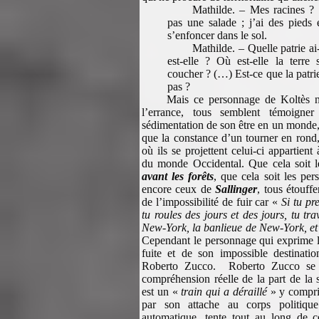
Mathilde. – Mes racines ? 
pas une salade ; j’ai des pieds 
s’enfoncer dans le sol.
Mathilde. – Quelle patrie ai
est-elle ? Où est-elle la terre
coucher ? (…) Est-ce que la patrie,
pas ?
Mais ce personnage de Koltès n’
l’errance, tous semblent témoigner
sédimentation de son être en un monde,
que la constance d’un tourner en rond,
où ils se projettent celui-ci appartient
du monde Occidental. Que cela soit l
avant les forêts
, que cela soit les pe
encore ceux de
Sallinger
, tous étouff
de l’impossibilité de fuir car «
Si tu pr
tu roules des jours et des jours, tu tr
New-York, la banlieue de New-York, et 
Cependant le personnage qui exprime le
fuite et de son impossible destinatio
Roberto Zucco. Roberto Zucco se d
compréhension réelle de la part de la 
est un «
train qui a déraillé
» y compris
par son attache au corps politique
automatique, tente tout au long de c