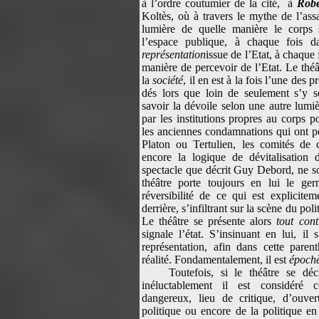
à l’ordre coutumier de la cité, à
Robe
Koltès, où à travers le mythe de l’ass
lumière de quelle manière le corps 
l’espace publique, à chaque fois 
représentation
issue de l’Etat, à chaque 
manière de percevoir de l’Etat. Le théâ
la
société
, il en est à la fois l’une des 
dés lors que loin de seulement s’y so
savoir la dévoile selon une autre lumiè
par les institutions propres au corps p
les anciennes condamnations qui ont pe
Platon ou Tertulien, les comités de
encore la logique de dévitalisation 
spectacle que décrit Guy Debord, ne son
théâtre porte toujours en lui le ge
réversibilité de ce qui est explicitem
derrière, s’infiltrant sur la scène du po
Le théâtre se présente alors
tout cont
signale l’état. S’insinuant en lui, il
représentation, afin dans cette pare
réalité. Fondamentalement, il est
époch
Toutefois, si le théâtre se dé
inéluctablement il est considéré
dangereux, lieu de critique, d’ouve
politique ou encore de la politique en 