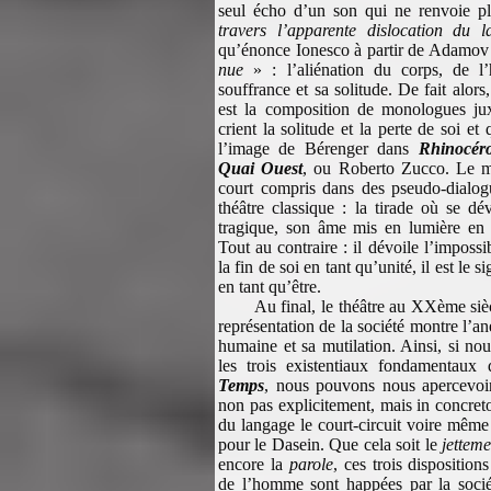
seul écho d’un son qui ne renvoie p
travers l’apparente dislocation du 
qu’énonce Ionesco à partir de Adamov 
nue
» : l’aliénation du corps, de l
souffrance et sa solitude. De fait alor
est la composition de monologues ju
crient la solitude et la perte de soi et 
l’image de Bérenger dans
Rhinocér
Quai Ouest
, ou Roberto Zucco. Le m
court compris dans des pseudo-dialogu
théâtre classique : la tirade où se d
tragique, son âme mis en lumière en s
Tout au contraire : il dévoile l’impossib
la fin de soi en tant qu’unité, il est le s
en tant qu’être.
Au final, le théâtre au XXème siècl
représentation de la société montre l’an
humaine et sa mutilation. Ainsi, si no
les trois existentiaux fondamentau
Temps
, nous pouvons nous apercevoi
non pas explicitement, mais in concreto
du langage le court-circuit voire même
pour le Dasein. Que cela soit le
jetteme
encore la
parole
, ces trois dispositio
de l’homme sont happées par la socié