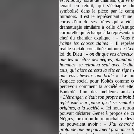
est Alboury, sorte de chaman, qui se dé
tenant en retrait, qui s’échappe d
symbolisé dans la pièce par le cam
miradors. Il est le représentant d’une
corps d’un de ses frères qui a été
dramaturgie similaire à celle d’Antigo
corporelle qui échappe à la représentati
chef du chantier explique : «
Vous ê
j’aime les choses claires
». Il représ
réalité sociale constituée autour de l’a
loi, du Dieu : «
on dit que vos cheveux s
que les ancêtres des nègres, abandonn
hommes, se retrouva seul avec le dia
tous, qui alors caressa la tête en signe
que vos cheveux ont brûlé
». Le noi
l’espace social pour Koltès comme c
percevoir comment la société est ell
Bankolé, l’un des meilleurs amis 
«
L’étranger, c’était son propre miroir.
reflet extérieur parce qu’il se sentait
origines, à la société
». Ici nous retr
pouvait déclarer Genet à propos de ce 
Nègres, lorsqu’on lui reprochait de les f
ne pouvaient avoir : «
J’ai cherch
profonde que ne pouvaient prononcer les 