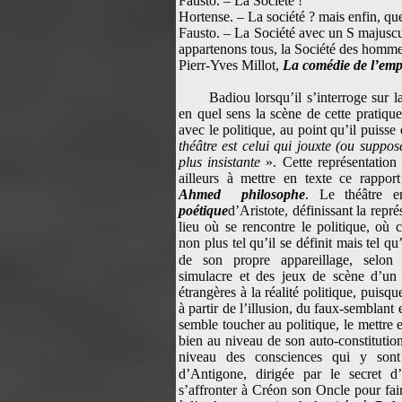
Fausto. – La Société !
Hortense. – La société ? mais enfin, que
Fausto. – La Société avec un S majuscul
appartenons tous, la Société des homme
Pierr-Yves Millot,
La comédie de l’emp
Badiou lorsqu’il s’interroge sur l
en quel sens la scène de cette pratiqu
avec le politique, au point qu’il puisse
théâtre est celui qui jouxte (ou suppos
plus insistante
». Cette représentation 
ailleurs à mettre en texte ce rappor
Ahmed philosophe
. Le théâtre 
poétique
d’Aristote, définissant la repr
lieu où se rencontre le politique, où 
non plus tel qu’il se définit mais tel qu’
de son propre appareillage, selo
simulacre et des jeux de scène d’un 
étrangères à la réalité politique, puisq
à partir de l’illusion, du faux-semblant 
semble toucher au politique, le mettre 
bien au niveau de son auto-constitutio
niveau des consciences qui y sont
d’Antigone, dirigée par le secret 
s’affronter à Créon son Oncle pour fair