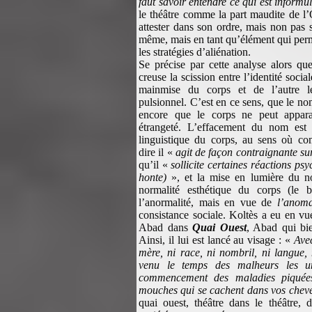
faut savoir entendre ce qui est informu
le théâtre comme la part maudite de l’
attester dans son ordre, mais non pas 
même, mais en tant qu’élément qui perm
les stratégies d’aliénation.
Se précise par cette analyse alors que
creuse la scission entre l’identité social
mainmise du corps et de l’autre l
pulsionnel. C’est en ce sens, que le no
encore que le corps ne peut appara
étrangeté. L’effacement du nom est l
linguistique du corps, au sens où 
dire il «
agit de façon contraignante sur
qu’il «
sollicite certaines réactions psy
honte)
», et la mise en lumière du noir
normalité esthétique du corps (le
l’anormalité, mais en vue de
l’anoma
consistance sociale. Koltès a eu en vu
Abad dans
Quai Ouest
, Abad qui bi
Ainsi, il lui est lancé au visage : «
Avec
mère, ni race, ni nombril, ni langue, 
venu le temps des malheurs les un
commencement des maladies piquée
mouches qui se cachent dans vos che
quai ouest, théâtre dans le théâtre, 