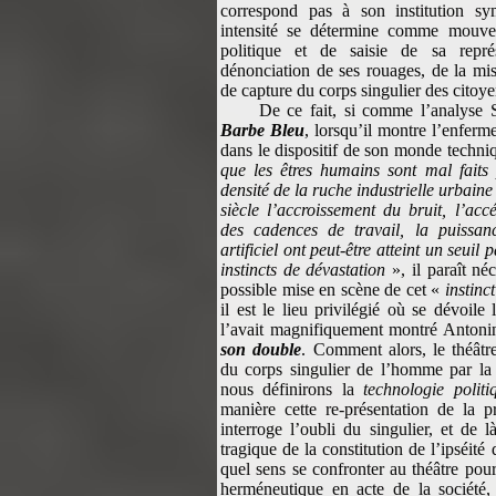
correspond pas à son institution s
intensité se détermine comme mouve
politique et de saisie de sa repré
dénonciation de ses rouages, de la mi
de capture du corps singulier des citoy
De ce fait, si comme l’analyse 
Barbe Bleu
, lorsqu’il montre l’enfer
dans le dispositif de son monde techniq
que les êtres humains sont mal faits 
densité de la ruche industrielle urbaine
siècle l’accroissement du bruit, l’ac
des cadences de travail, la puissanc
artificiel ont peut-être atteint un seuil
instincts de dévastation
», il paraît néc
possible mise en scène de cet «
instinct
il est le lieu privilégié où se dévoil
l’avait magnifiquement montré Anton
son double
. Comment alors, le théâtre
du corps singulier de l’homme par la
nous définirons la
technologie politi
manière cette re-présentation de la p
interroge l’oubli du singulier, et de l
tragique de la constitution de l’ipséité 
quel sens se confronter au théâtre pour
herméneutique en acte de la société