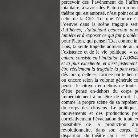
percevoir dés l’avènement de l’affi
totalitaire, à savoir dés Platon un refus
théâtre qui est autorisé, n’est point celu
celui de la Cité. Tel que l’énonce C
l’oeuvre dans la scène tragique s
d’Athènes, s’attachant beaucoup plus
lumière et à exposer ce qui fait problèm
pour Platon, qui pense l’Etat comme imi
Lois, la seule tragédie admissible au n
l’existence et de la vie politique, «
c
entière consiste en l’imitation (
:
∴
:0Φ4
et la plus excellente, et c’est justemen
être réellement la tragédie la plus vrai
dés lors qu’elle est formée par le lien
ou encore selon la volonté générale 
penser le citoyen en-dehors de toute v
d’être pensé en-dehors du corps pol
immédiatement à un être de droit. Le
comme la propre scène de sa représenta
du corps des citoyens. Le politique
mouvements et des productions pro
corrélativement l’évacuation de toute
e
possibilité de la production d
révolutionnaire, dans son corps. L
disparition du théâtre car il est refl