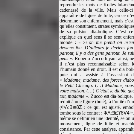
reprendre les mots de Koltès lui-mêm
cadenassé de la ville. Mais celle-c
apparaître de lignes de fuite, car ce n’es
détermine son enfermement, mais c’est
qu’elles constituent, strates symbolique
de sa pulsion dia-bolique. C’est ce
explique en quel sens il se sent enfer
monde : «
Si on me prend on m’enf
deviens fou. D’ailleurs je deviens fou
partout, il y a des gens partout. Je su
gens
». Roberto Zucco fuyant ainsi, ne
il n’est plus reconnaissable selon le
l’humain donné en droit. Il est dia-boliq
pute qui a assisté à l’assassinat d
«
Madame, madame, des forces diaboli
le Petit Chicago
. (…)
Madame, vous 
votre maison
. (…)
C’était le diable que
toit, madame
». Zucco est dia-bolique, c
réduit à une figure (bolè), à l’unité d’un
(
ΦΛ:
∃≅
8Ζ
: ce qui est ajusté, embo
tombe sous le contrat :
ΦΛ:
∃
ï£¥
8
∀
4
≅
même se définir en une identité, selon u
mouvement, ligne de fuite et machi
consistance. Par cette analyse, apparaît