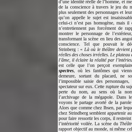
d’une identité réelle de l’homme, et met
de la conscience à travers le jeu du
plus seulement des personnages et leu
qu’on appelle le sujet est insaisissab
celui-ci n’est pas homogène, mais il e
n’entretiennent pas forcément de rap
montrer le personnage de l’extérieur,
transformant la scène en lieu des angoi
conscience. Tel que pouvait le déc
Strinberg : «
Là où le théâtre devient 
réelles des choses irréelles. Le plateau
l’âme, il éclaire la réalité par l’intérie
est celle que l’on perçoit exempla
spectres
, où les fantômes qui vienne
demeure, sortant du placard, ne so
l’impossible saisie des personnages,
spectateur sur eux. Cette rupture du suj
perte du nom, au sens où la nomi
l’archivage de la mégapole. Dans 
voyons le partage avorté de la parole
Alors que comme chez Ibsen, par lequel
chez Strindberg semblent appartenir au 
pour faire ressortir les corps, il restre
l’intériorité voilée. La scène du
Théâtr
rapport objectif au monde, ni même cell