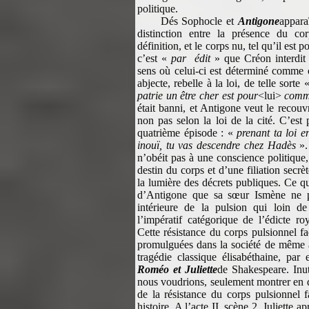
politique.
Dés Sophocle et
Antigone
appara
distinction entre la présence du co
définition, et le corps nu, tel qu’il est 
c’est «
par édit
» que Créon interdit 
sens où celui-ci est déterminé comme
abjecte, rebelle à la loi, de telle sorte 
patrie un être cher est pour
<lui>
comme
était banni, et Antigone veut le recouvr
non pas selon la loi de la cité. C’est
quatrième épisode : «
prenant ta loi e
inouï, tu vas descendre chez Hadès
».
n’obéit pas à une conscience politique,
destin du corps et d’une filiation secrèt
la lumière des décrets publiques. Ce qu
d’Antigone que sa sœur Ismène ne pu
intérieure de la pulsion qui loin de
l’impératif catégorique de l’édicte ro
Cette résistance du corps pulsionnel fa
promulguées dans la société de même a
tragédie classique élisabéthaine, pa
Roméo et Juliette
de Shakespeare. Inuti
nous voudrions, seulement montrer en q
de la résistance du corps pulsionnel fa
histoire. A l’acte II, scène 2, Juliette 