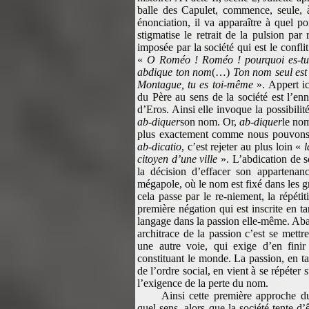
balle des Capulet, commence, seule, à
énonciation, il va apparaître à quel p
stigmatise le retrait de la pulsion par
imposée par la société qui est le confli
«
O Roméo ! Roméo ! pourquoi es-tu
abdique ton nom
(…)
Ton nom seul est
Montague, tu es toi-même
». Appert ic
du Père au sens de la société est l’en
d’Eros. Ainsi elle invoque la possibilité
ab-diquer
son nom. Or,
ab-diquer
le nom
plus exactement comme nous pouvons 
ab-dicatio
, c’est rejeter au plus loin «
l
citoyen d’une ville
». L’abdication de
la décision d’effacer son appartena
mégapole, où le nom est fixé dans les g
cela passe par le re-niement, la répéti
première négation qui est inscrite en t
langage dans la passion elle-même. Ab
architrace de la passion c’est se mettr
une autre voie, qui exige d’en finir
constituant le monde. La passion, en tan
de l’ordre social, en vient à se répéter s
l’exigence de la perte du nom.
Ainsi cette première approche d
quel sens, alors que la société tente d’ê