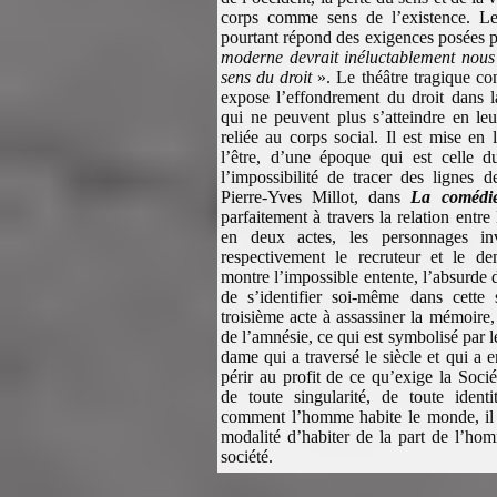
corps comme sens de l’existence. Le 
pourtant répond des exigences posées p
moderne devrait inéluctablement nous
sens du droit
». Le théâtre tragique co
expose l’effondrement du droit dans l
qui ne peuvent plus s’atteindre en leu
reliée au corps social. Il est mise en
l’être, d’une époque qui est celle d
l’impossibilité de tracer des lignes d
Pierre-Yves Millot, dans
La comédie
parfaitement à travers la relation entre
en deux actes, les personnages inv
respectivement le recruteur et le d
montre l’impossible entente, l’absurde d
de s’identifier soi-même dans cette
troisième acte à assassiner la mémoire,
de l’amnésie, ce qui est symbolisé par l
dame qui a traversé le siècle et qui a e
périr au profit de ce qu’exige la Sociét
de toute singularité, de toute ident
comment l’homme habite le monde, il es
modalité d’habiter de la part de l’hom
société.