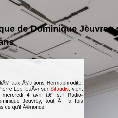
ique de Dominique Jeuvrey 
ans
iÃ© aux Ã©ditions Hermaphrodite,
ierre LepillouÃ«r sur
Sitaudis
, vient
 mercredi 4 avril â€” sur Radio-
minique Jeuvrey, tout Ã la fois
s ce qu’il Ã©nonce.