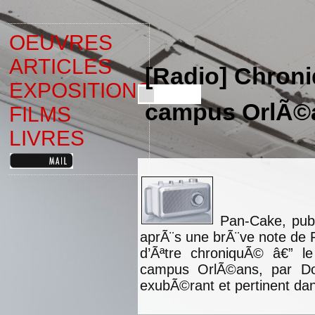
OEUVRES
ARTICLES
[Radio] Chron
EXPOSITIONS
campus OrlÃ©
FILMS
LIVRES
Pan-Cake, publ
aprÃ¨s une brÃ¨ve note de P
d’Ãªtre chroniquÃ© â€” le
campus OrlÃ©ans, par Do
exubÃ©rant et pertinent dan